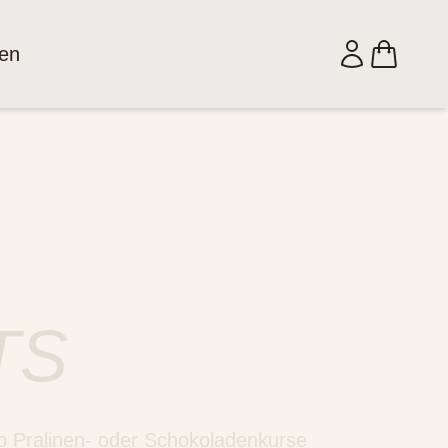
en
TS
b Pralinen- oder Schokoladenkurse