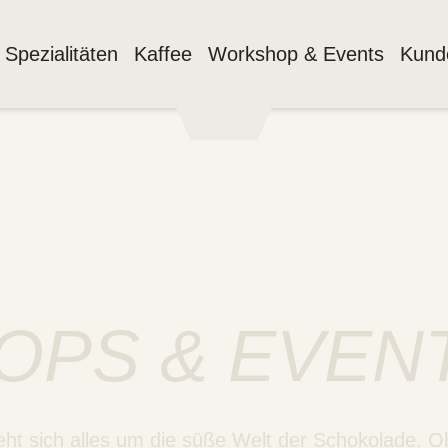
Spezialitäten
Kaffee
Workshop & Events
Kund
PS & EVEN
ht sich alles um die süße Welt der Schokolade. O