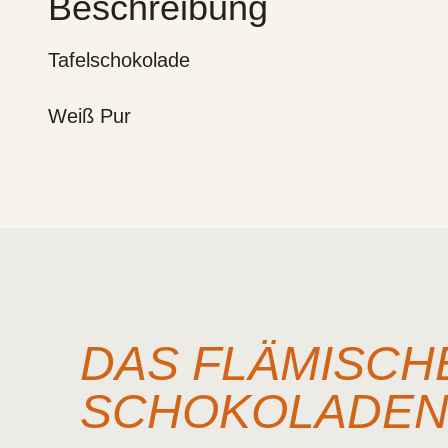
Beschreibung
Tafelschokolade
Weiß Pur
DAS FLÄMISCH
SCHOKOLADE