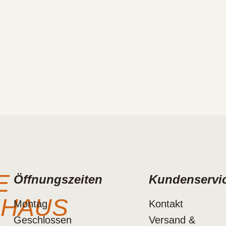
E
Öffnungszeiten
Kundenservi
NHAUS
Montag
Kontakt
Geschlossen
Versand &