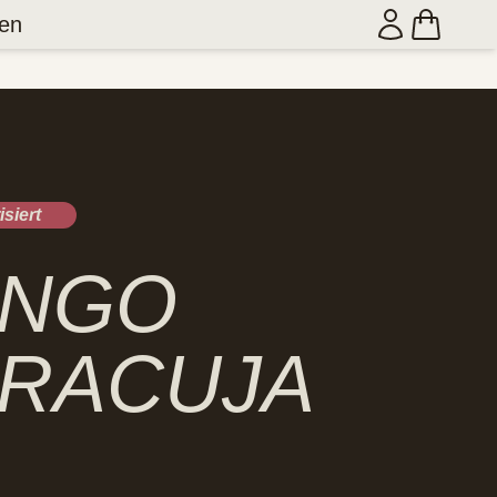
en
siert
NGO
RACUJA