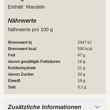
Enthält: Mandeln
Nährwerte
Nährwerte pro 100 g
Brennwert kj
2447
kJ
Brennwert kcal
590
kcal
Fett
47
g
davon
gesättigte Fettsäuren
16
g
Kohlenhydrate
21
g
davon
Zucker
20
g
Eiweiß
16
g
Salz
0,1
g
Zusätzliche Informationen