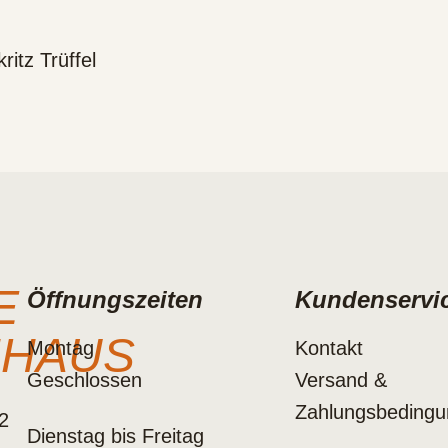
ritz Trüffel
E
Öffnungszeiten
Kundenservi
NHAUS
Montag
Kontakt
Geschlossen
Versand &
Zahlungsbeding
2
Dienstag bis Freitag