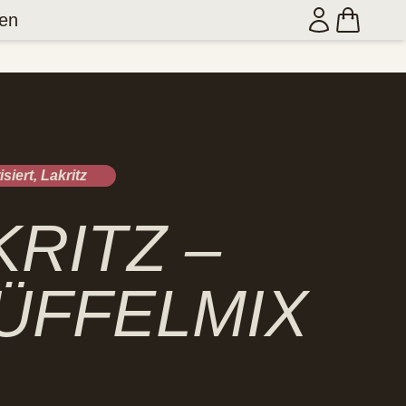
en
siert
,
Lakritz
KRITZ –
ÜFFELMIX