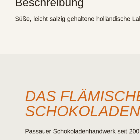
Beschreibung
Süße, leicht salzig gehaltene holländische Lak
DAS FLÄMISCH
SCHOKOLADE
Passauer Schokoladenhandwerk seit 200