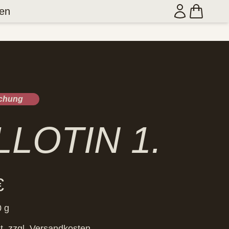
en
schung
LLOTIN 1.
€
0
g
t.
zzgl.
Versandkosten