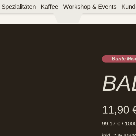
Spezialitäten
Kaffee
Workshop & Events
Kund
Bunte Mi
BA
11,90
99,17
€
/
100
inkl. 7 % MwS