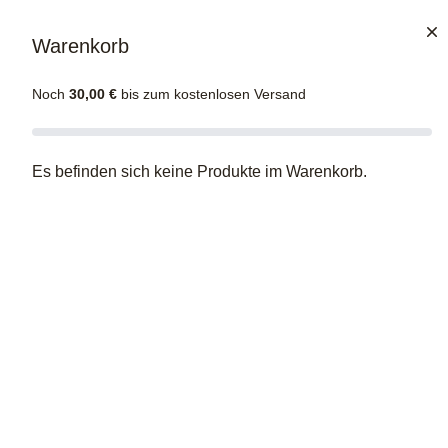
Cl
Cl
Navigation
Warenkorb
Noch
30,00
€
bis zum kostenlosen Versand
Pralinen
Es befinden sich keine Produkte im Warenkorb.
Spezialitäten
Zartbitter
Kaffee
ARCHIMEDES –
NOUGAT LIMETTE
Workshop & Events
2,00
€
Kunden
inkl. 7 % MwSt.
zzgl.
Versandkosten