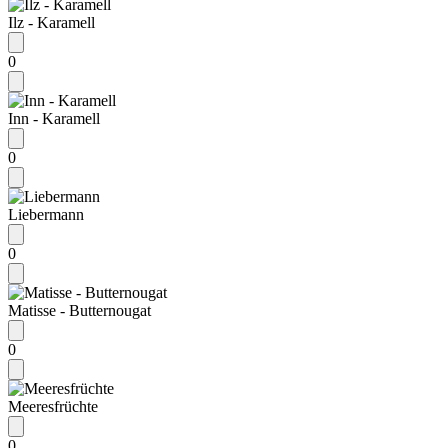
Ilz - Karamell
0
Inn - Karamell
0
Liebermann
0
Matisse - Butternougat
0
Meeresfrüchte
0