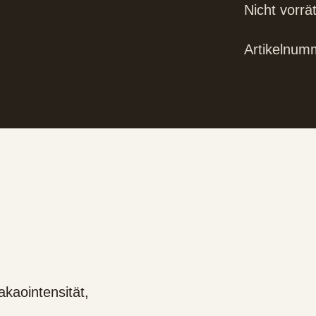
Nicht vorrät
Artikelnum
kaointensität,