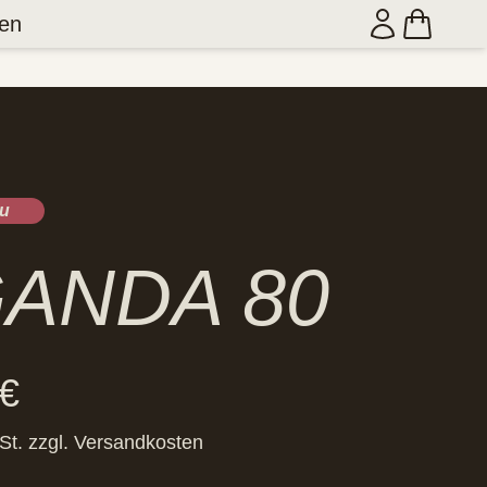
en
u
ANDA 80
€
St.
zzgl.
Versandkosten