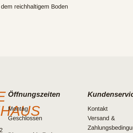
nk dem reichhaltigem Boden
E
Öffnungszeiten
Kundenservi
NHAUS
Montag
Kontakt
Geschlossen
Versand &
Zahlungsbeding
2