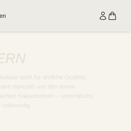
en
ERN
olade steht für ehrliche Qualität,
bare Herkunft und den reinen
chter Kakaobohnen – unverfälscht,
d vollmundig.