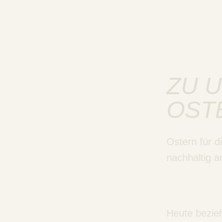
ZU 
OST
Ostern für d
nachhaltig 
Heute bezieh