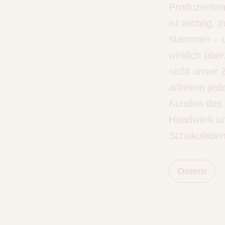
Produzenten
ist wichtig,
stammen – u
wirklich übe
nicht unser Z
arbeiten je
Kunden das 
Handwerk und
Schokoladenk
Ostern