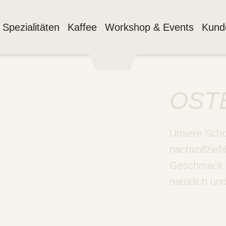
Spezialitäten
Kaffee
Workshop & Events
Kund
OST
Unsere Schok
nachvollzieh
Geschmack e
natürlich un